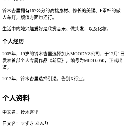
铃木杏里拥有167公分的高挑身材、修长的美腿、F罩杯的傲
人车灯，颜值方面也还行。
生活中的她兴趣爱好是欣赏音乐、做头发，以及化妆。
个人经历
2005年，19岁的铃木杏里选择加入MOODYZ公司，于12月1日
发表首部个人专属作品《新星》，编号为MIDD-050，正式出
道。
2012年，铃木杏里选择引退，告别X行业。
个人资料
中文名：铃木杏里
日文名：すずき あんり