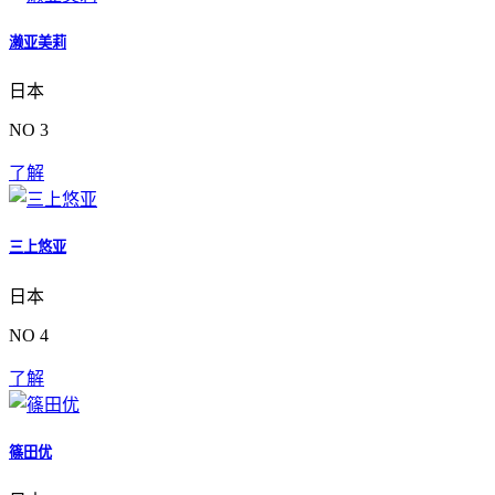
濑亚美莉
日本
NO 3
了解
三上悠亚
日本
NO 4
了解
篠田优