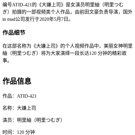
编号ATID-421的《大嫌上司》是女演员明里紬（明里つむ
ぎ）拍摄的一部视频类个人作品，由前田文豪负责导演，国外
in mad公司发行于2020年5月7日。
作品细节
在这部名称为《大嫌上司》的个人视频作品中，美丽女神明里
紬（明里つむぎ）将为大家演绎一段长达120 分钟的精彩故
事。
作品信息
作品：ATID-421
名称：大嫌上司
演员：明里紬（明里つむぎ）
时间：120 分钟