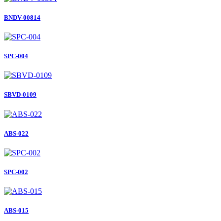
BNDV-00814
SPC-004
SBVD-0109
ABS-022
SPC-002
ABS-015