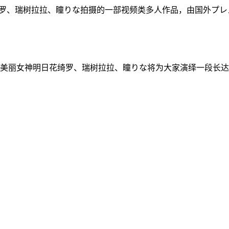
绮罗、瑞树拉拉、瞳りな拍摄的一部视频类多人作品，由国外プレステ
美丽女神明日花绮罗、瑞树拉拉、瞳りな将为大家演绎一段长达1