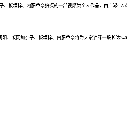
加奈子、板垣梓、内藤香奈拍摄的一部视频类个人作品，由广瀬G
阳、饭冈加奈子、板垣梓、内藤香奈将为大家演绎一段长达240