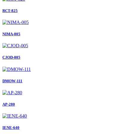
RCT-825
NIMA-005
CJOD-005
DMOW-111
AP-280
IENE-640