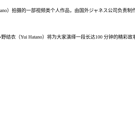
atano）拍摄的一部视频类个人作品，由国外ジャネス公司负责制作，国
衣（Yui Hatano）将为大家演绎一段长达100 分钟的精彩故