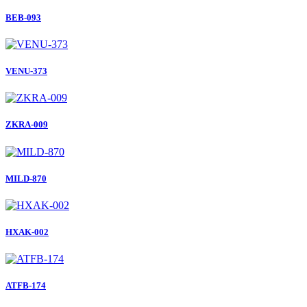
BEB-093
VENU-373
ZKRA-009
MILD-870
HXAK-002
ATFB-174