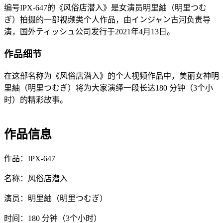
编号IPX-647的《风俗店潜入》是女演员明里紬（明里つむ
ぎ）拍摄的一部视频类个人作品，由インジャン古河负责导
演，国外ティッシュ公司发行于2021年4月13日。
作品细节
在这部名称为《风俗店潜入》的个人视频作品中，美丽女神明
里紬（明里つむぎ）将为大家演绎一段长达180 分钟（3个小
时）的精彩故事。
作品信息
作品：IPX-647
名称：风俗店潜入
演员：明里紬（明里つむぎ）
时间：180 分钟（3个小时）