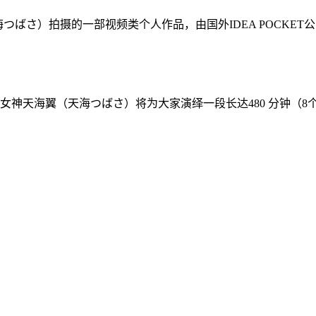
海つばさ）拍摄的一部视频类个人作品，由国外IDEA POCKET公
女神天海翼（天海つばさ）将为大家演绎一段长达480 分钟（8