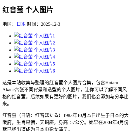
红音萤 个人图片
地区：
日本
时间：2025-12-3
这是本站收集与整理的红音萤个人图片合集，包含Hotaru
Akane六张不同背景和造型的个人图片，让你可以了解不同风
格的红音萤。后续如果有更好的图片，我们也会添加与分享出
来。
红音萤（日语：红音ほたる）1983年10月25日出生于日本的大
阪府，生肖是猪，天蝎座，身高157公分。她早在2004年4月份
就已经出道成为日本电影女演员。